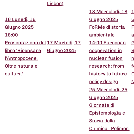
Lisbon)
18
Mercoledì, 18
16
Lunedì, 16
Giugno 2025
G
Giugno 2025
FoRMe di storia
F
18:00
ambientale
a
Presentazione del
17
Martedì, 17
14:00 European
G
libro 'Ripensare
Giugno 2025
cooperation in
B
l'Antropocene.
nuclear fusion
m
Oltre natura e
research: from
f
cultura'
history to future
O
policy design
N
25
Mercoledì, 25
Giugno 2025
Giornate di
Epistemologia e
Storia della
Chimica_Polimeri