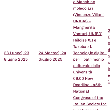
e Macchine
molecolari
(Vincenzo Villani,
UNIBAS –
Margherita
Venturi, UNIBO)
G
Héloise XII e
0
Tazebao I.
d
23
Lunedì, 23
24
Martedì, 24
Tecnologie digitali
S
Giugno 2025
Giugno 2025
per il patrimonio
s
culturale delle
l
università
e
09:00 New
1
Deadline - 45th
National
Congress of the
Italian Society for