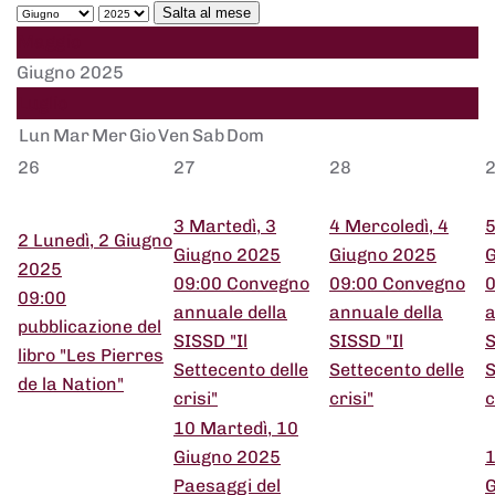
Salta al mese
Maggio
Giugno 2025
Luglio
Lun
Mar
Mer
Gio
Ven
Sab
Dom
26
27
28
3
Martedì, 3
4
Mercoledì, 4
2
Lunedì, 2 Giugno
Giugno 2025
Giugno 2025
G
2025
09:00 Convegno
09:00 Convegno
0
09:00
annuale della
annuale della
a
pubblicazione del
SISSD "Il
SISSD "Il
S
libro "Les Pierres
Settecento delle
Settecento delle
S
de la Nation"
crisi"
crisi"
c
10
Martedì, 10
Giugno 2025
Paesaggi del
G