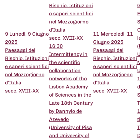
Rischio. Istituzioni
G
e saperi scientifici
E
nel Mezzogiorno
S
d’Italia
C
9
Lunedì, 9 Giugno
11
Mercoledì, 11
secc. XVIII-XX
l
2025
Giugno 2025
16:30
(
Paesaggi del
Paesaggi del
Intermittency in
U
Rischio. Istituzioni
Rischio. Istituzioni
the scientific
M
e saperi scientifici
e saperi scientifici
collaboration
nel Mezzogiorno
nel Mezzogiorno
networks of the
1
d’Italia
d’Italia
Lisbon Academy
d
secc. XVIII-XX
secc. XVIII-XX
of Sciences in the
S
Late 18th Century
T
by Dannylo de
1
Azevedo
t
(University of Pisa
T
and University of
D