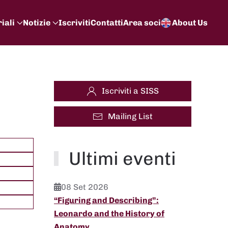
iali
Notizie
Iscriviti
Contatti
Area soci
About Us
Iscriviti a SISS
Mailing List
Ultimi eventi
08 Set 2026
“Figuring and Describing”:
Leonardo and the History of
Anatomy