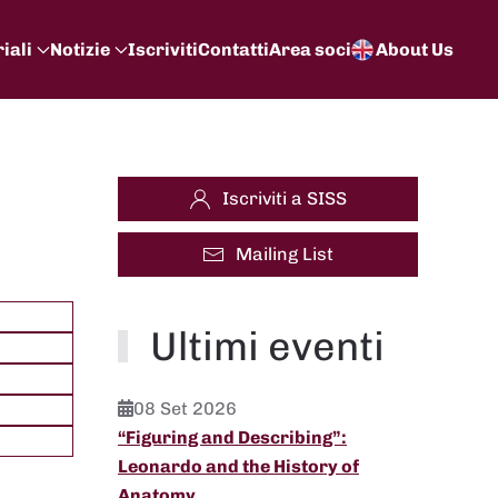
iali
Notizie
Iscriviti
Contatti
Area soci
About Us
Iscriviti a SISS
Mailing List
Ultimi eventi
08 Set 2026
“Figuring and Describing”:
Leonardo and the History of
Anatomy