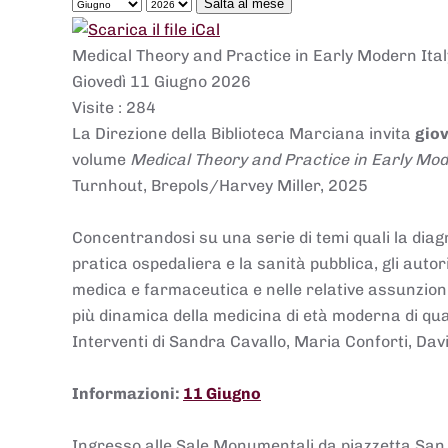
Salta al mese
Medical Theory and Practice in Early Modern Ita
Giovedì 11 Giugno 2026
Visite
: 284
La Direzione della Biblioteca Marciana invita
giov
volume
Medical Theory and Practice in Early Mod
Turnhout, Br
epols/Harvey Miller, 2025
Concentrandosi su una serie di temi quali la diagn
pratica ospedaliera e la sanità pubblica, gli auto
medica e farmaceutica e nelle relative assunzioni
più dinamica della medicina di età moderna di qu
Interventi di Sandra Cavallo, Maria Conforti, Dav
Informazioni:
11 Giugno
Ingresso alle Sale Monumentali da piazzetta San 