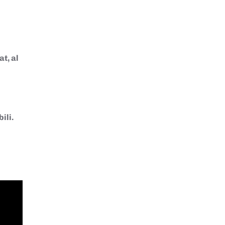
t, al
ili.