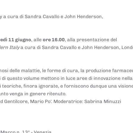
ly a cura di Sandra Cavallo e John Henderson,
edì 11 giugno
, alle
ore 16.00
, alla pr
esentazione del
ern Italy
a cura di Sandra Cavallo e John Henderson, Lond
osi delle malattie, le forme di cura, la produzione farmaceu
ri di questo volume mettono in luce aree di innovazione nella
 teoriche, finora ignorate, e forniscono dunque una vision
anto venga in genere ritenuto.
id Gentilcore, Mario Po'. Moderatrice: Sabrina Minuzzi
Marco n. 13° - Venezia.